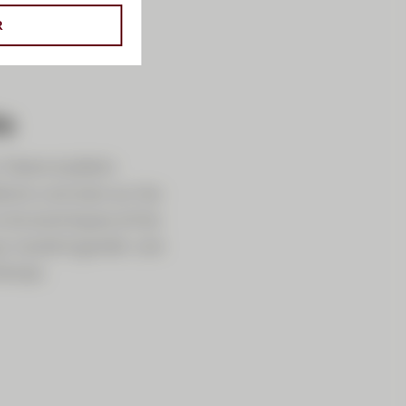
R
s
 Notre bulletin
ons concises sur les
rs économiques et les
qui veulent garder une
temps.