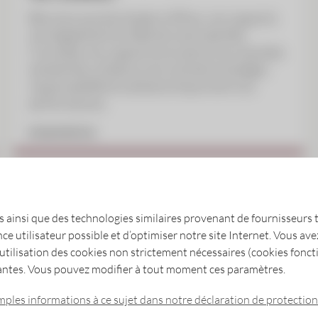
Bien plus que de simples chiffres, nos rapports
sont également le reflet de notre identité.
Consultez nos rapports annuels et nos résultats
semestriels, et découvrez comment stratégie,
responsabilité et substance façonnent nos
performances.
EN SAVOIR PLUS
s ainsi que des technologies similaires provenant de fournisseurs t
nce utilisateur possible et d’optimiser notre site Internet. Vous avez
’utilisation des cookies non strictement nécessaires (cookies fonct
ntes. Vous pouvez modifier à tout moment ces paramètres.
es vous informent des tendances du marché, des d
mples informations à ce sujet dans notre déclaration de protectio
rs qui ont besoin d’informations de qualité.