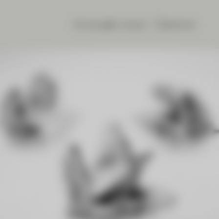
CIC eLounge
français
Recherche