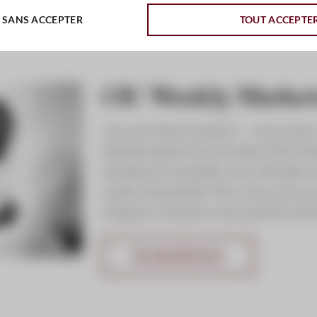
 SANS ACCEPTER
TOUT ACCEPTE
CIC Weekly Market
Les marchés évoluent – nous aussi.
hebdomadaire fournit des informati
tendances actuelles, les indicateu
sujets d’actualité. Pour tous ceux 
longueur d’avance sans perdre de 
EN SAVOIR PLUS