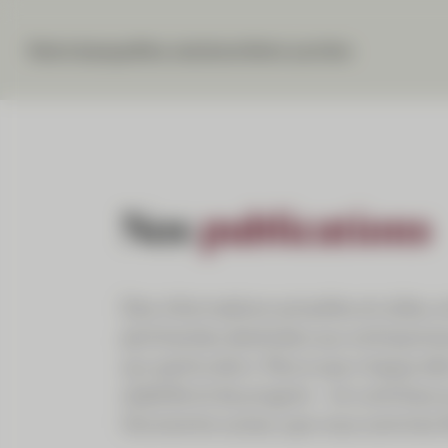
Notre banque
Nos solutions
Votre carrière
Nos
publications
Des informations actuelles et utiles,
pertinentes destinées aux entreprene
aux particuliers. Parce que chaque déc
stabilité et de progrès – et contribu
l’économie suisse, que nous sommes fi