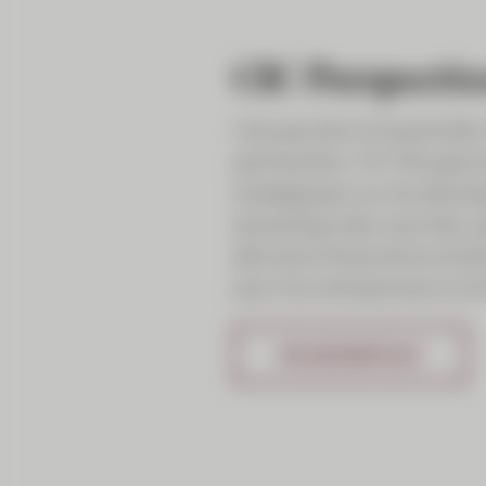
CIC Perspectiv
Une parution trimestrielle
pertinentes. CIC Perspecti
stratégiques sur les déve
dynamique des marchés, p
décisions financières écla
pour les entrepreneurs et l
EN SAVOIR PLUS