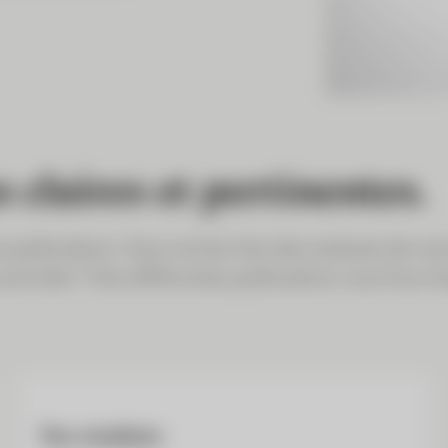
 claires et pertinentes.
s publications. Vous recherchez des analyses de mar
activités ? Nos différentes publications vous fourni
Nos résultats