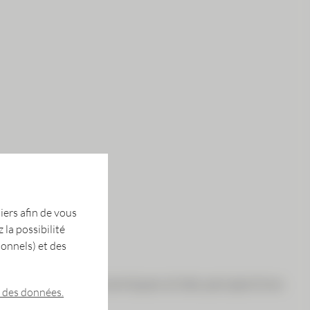
iers afin de vous
 la possibilité
ionnels) et des
éveloppements économiques et des perspectives
n des données.