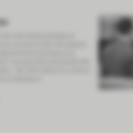
es
. Des informations étayées et
ves vous fournit des informations
loppements économiques et la
our vous permettre de prendre des
irées – des informations sur mesure
es investisseurs.