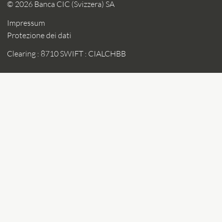
© 2026 Banca CIC (Svizzera) SA
Impressum
Protezione dei dati
Clearing : 8710
SWIFT : CIALCHBB
To top