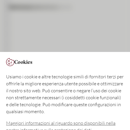
Temi
Operazioni generali
Risorse umane
CIC eLounge
Investimenti
CIC Live
Pagamenti
Risparmio
Previdenza
Factoring
Finanziamento immobiliare
Finanziamento operativo e aziendale
Finanziamento commerciale
Corporate Finance
Pianificazione della successione
ESG
Media Relations
Cookies
Usiamo i cookie e altre tecnologie simili di fornitori terzi per
offrirle la migliore esperienza utente possibile e ottimizzare
il nostro sito web. Può consentire o negare l’uso dei cookie
Succursale
non strettamente necessari (i cosiddetti cookie funzionali)
e delle tecnologie. Può modificare queste configurazioni in
qualsiasi momento.
Non sono un robot
Maggiori informazioni al riguardo sono disponibili nella
nostra informativa sulla protezione dei dati.