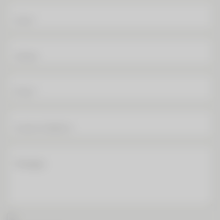
Nome
*
Impreza
E-Mail
*
Numero di telefono
Messaggio