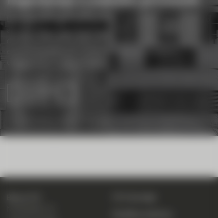
Le nostre sedi sono molto più di un semplice punto di accesso
ai nostri servizi. Le permettono, infatti, di entrare in contatto
diretto con i nostri specialisti. Trovate la sede più vicina a voi
e venite a parlare con i nostri consulenti in grado di
comprendere i vostri obiettivi.
LE NOSTRE SEDI
CIC eLounge
Banca CIC
Marktplatz 13
Modifica indirizzo