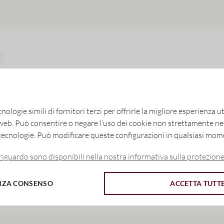
nologie simili di fornitori terzi per offrirle la migliore esperienza u
 web. Può consentire o negare l’uso dei cookie non strettamente nec
e tecnologie. Può modificare queste configurazioni in qualsiasi mom
sportazione
riguardo sono disponibili nella nostra informativa sulla protezione 
NZA CONSENSO
ACCETTA TUTT
di importazione