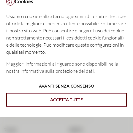
Cookies
Validi per importi fino a CHF 100 000,–. Importi superiori su
richiesta.
Usiamo i cookie e altre tecnologie simili di fornitori terzi per
offrirle la migliore esperienza utente possibile e ottimizzare
il nostro sito web. Può consentire o negare l’uso dei cookie
2 anni
0,50 %
non strettamente necessari (i cosiddetti cookie funzionali)
e delle tecnologie. Può modificare queste configurazioni in
qualsiasi momento.
3 anni
0,55 %
Maggiori informazioni al riguardo sono disponibili nella
nostra informativa sulla protezione dei dati.
4 anni
0,60 %
AVANTI SENZA CONSENSO
5 anni
0,65 %
ACCETTA TUTTE
6 anni
0,70 %
7 anni
0,80 %