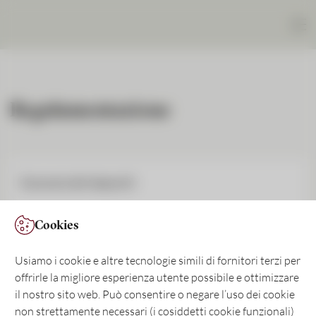
Regolamentazione
Garanzia dei depositi
Cookies
Legge sui servizi finanziari (LSerFi)
Usiamo i cookie e altre tecnologie simili di fornitori terzi per
Scambio automatico di informazioni
offrirle la migliore esperienza utente possibile e ottimizzare
il nostro sito web. Può consentire o negare l’uso dei cookie
non strettamente necessari (i cosiddetti cookie funzionali)