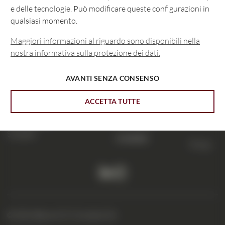
Informativa sulla protezione dei dati
e delle tecnologie. Può modificare queste configurazioni in
qualsiasi momento.
Maggiori informazioni al riguardo sono disponibili nella
nostra informativa sulla protezione dei dati.
AVANTI SENZA CONSENSO
CIC eLounge
Banca CIC
Marktplatz 13
Modifica indirizzo
ACCETTA TUTTE
Casella postale
Avvisi legali
4001 Basilea
Svizzera
Contatto
To top
© 2026 Banca CIC (Svizzera) SA