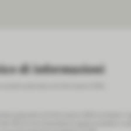
co di informazioni
o scambio automatico di informazioni (SAI).
ambio automatico di informazioni (SAI) è entrata in vi
el OECD che è diventato la regola mondiale in mat