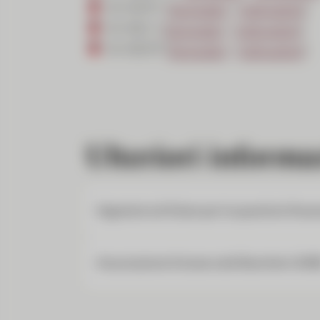
W-8IMY (
formulari
/
instruzioni
)
W-8ECI (
formulari
/
instruzioni
)
W-8EXP (
formulari
/
instruzioni
)
Ulteriori informa
Segreteria di Stato per le questioni finan
Associazione Svizzera dei Banchieri (AS