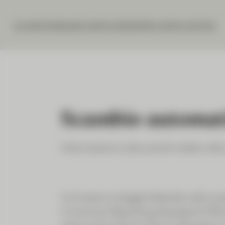
La nostra banca
Le nostre soluzioni
La vostra carriera
Scambio automati
Informazioni e documenti relativi all
In Svizzera, la legge federale sullo sc
il Common Reporting Standard (CRS) d