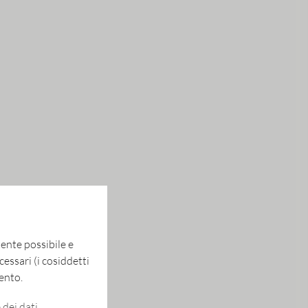
tente possibile e
essari (i cosiddetti
ento.
dei dati.