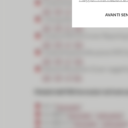
Guida all'autocertificazione CRS e
DE
|
FR
|
IT
|
EN
AVANTI SE
Linea guida su CRS e autocertifica
DE
|
FR
|
IT
|
EN
Guida al FATCA Owner Reporting S
DE
|
FR
|
IT
|
EN
Guida all'autocertificazione FATCA
DE
|
FR
|
IT
|
EN
Autocertificazione QI per soggetti 
DE
|
FR
|
IT
|
EN
Moduli dell‘IRS formulari ed instru
W-9 (
formulari
)
W-8BEN (
formulari
/
instruzioni
)
W-8BEN-E (
formulari
/
instruzioni