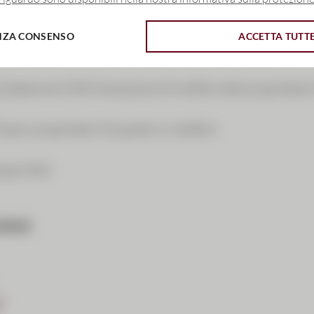
 FATCA per soggetti giuridici
NZA CONSENSO
ACCETTA TUTT
zione FATCA per i detentori di controllo
tatement (Dichiarazione di notifica del proprietar
 per proprietari di quote e creditori
giuridici
zioni
)