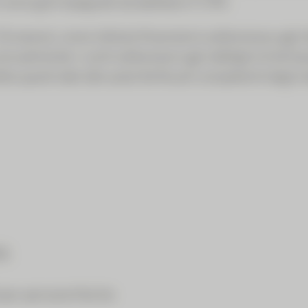
si sono già impegnati ad adottare il CRS.
vizzera), come istituto finanziario sottomesso agli o
nnualmente i conti sottomessi agli obblighi di dich
 questi dati alle autorità fiscali competenti degli st
RS
per persone fisiche