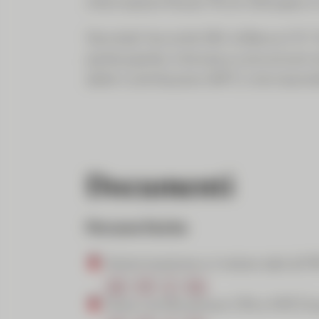
informazioni fiscali. Più di 100 paesi 
Secondo l'accordo SAI, la Banca CIC (S
partecipante, è tenuta a comunicare a
delle Contribuzioni (AFC) che trasmette
Documenti
Persone fisiche
Autorizzazione a rivelare dati all'I
DE
|
FR
|
IT
|
EN
Auto-certificazione CRS e FATCA 