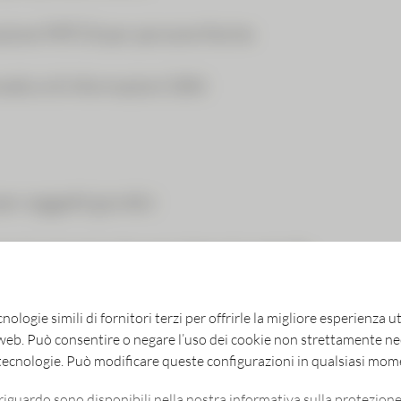
azione FATCA per persone fisiche
tico di informazioni (SAI)
r soggetti giuridici
r le persone che esercitano il controllo
ietari di quote e creditori
nologie simili di fornitori terzi per offrirle la migliore esperienza u
 web. Può consentire o negare l’uso dei cookie non strettamente nec
nt
e tecnologie. Può modificare queste configurazioni in qualsiasi mom
riguardo sono disponibili nella nostra informativa sulla protezione 