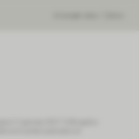
CIC eLounge
italiano
Ricerca
gore il 1 gennaio 2017. Il SAI applica
eria di scambio automatico di