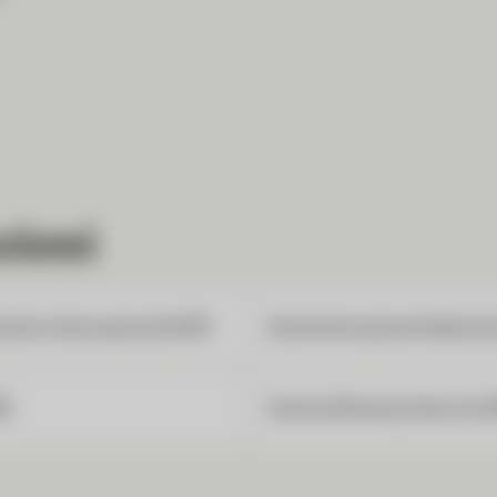
zioni
ziarie internazionali (SIF)
Amministrazione federale 
B)
Internal Revenue Service (