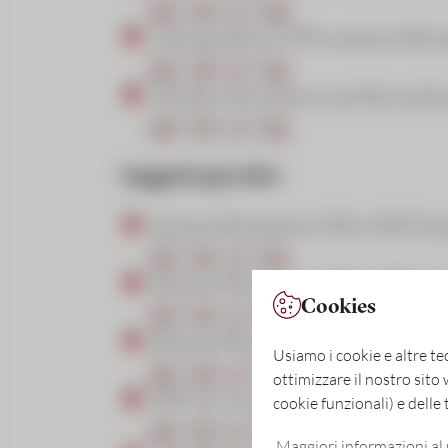
DE
|
FR
|
IT
|
EN
Linea guida su CRS e autocertific
DE
|
FR
|
IT
|
EN
Scheda informativa scambio automa
DE
|
FR
|
IT
|
EN
Soggetti giuridici
Autocertificazione CRS e FATCA pe
DE
|
FR
|
IT
|
EN
Autocertificazione CRS e FATCA pe
Cookies
DE
|
FR
|
IT
|
EN
Autocertificazione FATCA per propr
Usiamo i cookie e altre tec
DE
|
FR
|
IT
|
EN
ottimizzare il nostro sito
FATCA Owner Reporting Stateme
cookie funzionali) e dell
DE
|
FR
|
IT
|
EN
Maggiori informazioni al 