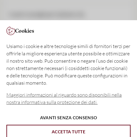
I nostri consigli per il pilastro 3a
Cookies
Aiuto per i fondi di previdenza
Usiamo i cookie e altre tecnologie simili di fornitori terzi per
offrirle la migliore esperienza utente possibile e ottimizzare
Versamenti retroattivi nel pilastro 3a
il nostro sito web. Può consentire o negare l’uso dei cookie
non strettamente necessari (i cosiddetti cookie funzionali)
e delle tecnologie. Può modificare queste configurazioni in
Factsheets esterne dei fondi di previdenza
qualsiasi momento.
Maggiori informazioni al riguardo sono disponibili nella
nostra informativa sulla protezione dei dati.
AVANTI SENZA CONSENSO
ACCETTA TUTTE