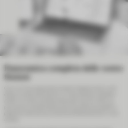
Panoramica completa delle vostre
finanze
Ora in CIC eLounge possono essere integrati anche i conti
detenuti presso altre banche. In modo semplice, digitale e
diretto. La nostra clientela ottiene per la prima volta una
panoramica completa della propria liquidità e può gestire i
pagamenti attraverso più banche direttamente da un unico
accesso.