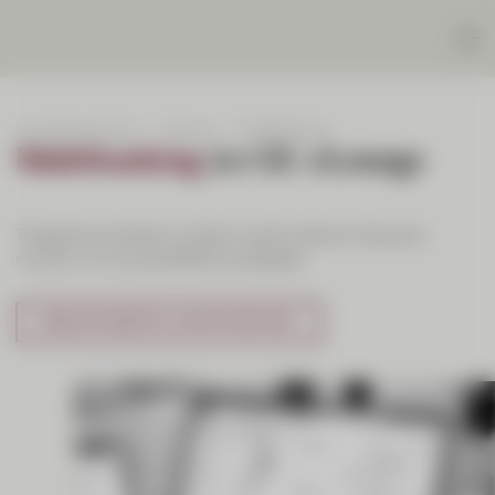
Le nostre soluzioni
Service
Multibanking
Multibanking
in CIC eLounge
Trasparenza totale su tutte le vostre relazioni bancarie,
riunite in un’unica piattaforma digitale.
ESEGUITE SUBITO IL LOGIN E PROVATE