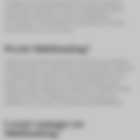
L’integrazione avviene attraverso SIX bLink, lo standard
svizzero per lo scambio di dati sicuro ed efficiente. Basta
selezionare la banca terza, creare il collegamento e
sincronizzare: in pochi secondi avrete sott’occhio tutte le
vostre finanze in un unico luogo.
Perché Multibanking?
La gestione quotidiana delle finanze è divenuta complessa.
Oggi imprenditrici e imprenditori, persone private, investitrici
e investitori attivi operano contemporaneamente con più
banche. Tuttavia manca una visione consolidata, senza
tabelle, soluzioni alternative e interruzioni mediatiche. È qui
che entra in gioco Multibanking in CIC eLounge: una
piattaforma, un accesso, una base decisionale affidabile.
I vostri vantaggi con
Multibanking.