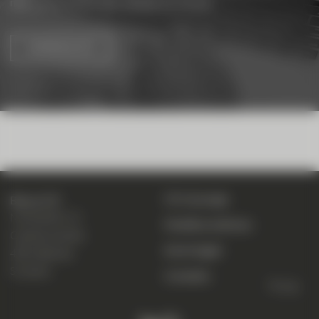
mantenere il controllo, sempre e ovunque.
SAPERNE DI PIÙ
CIC eLounge
Banca CIC
Marktplatz 13
Modifica indirizzo
Casella postale
Avvisi legali
4001 Basilea
Svizzera
Contatto
To top