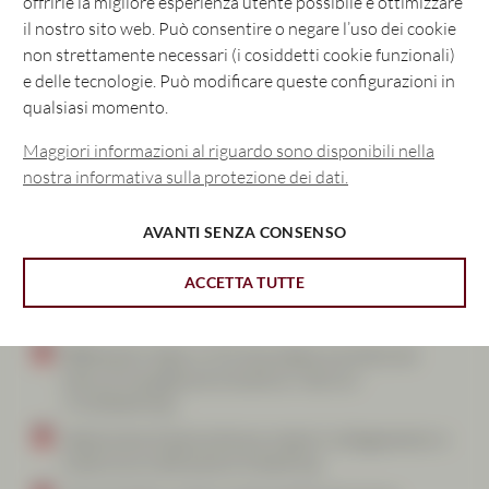
offrirle la migliore esperienza utente possibile e ottimizzare
Effettuare facilmente i pagamenti attraverso più
il nostro sito web. Può consentire o negare l’uso dei cookie
banche. Un login, una panoramica, controllo
non strettamente necessari (i cosiddetti cookie funzionali)
totale.
e delle tecnologie. Può modificare queste configurazioni in
qualsiasi momento.
Maggiori informazioni al riguardo sono disponibili nella
nostra informativa sulla protezione dei dati.
AVANTI SENZA CONSENSO
ACCETTA TUTTE
Come funziona
Effettuare il login in CIC eLounge e a sinistra nel
menu di navigazione cliccare su «Servizi»
«Multibanking».
Selezionare la banca terza e creare il collegamento in
modo sicuro attraverso l’e-banking.