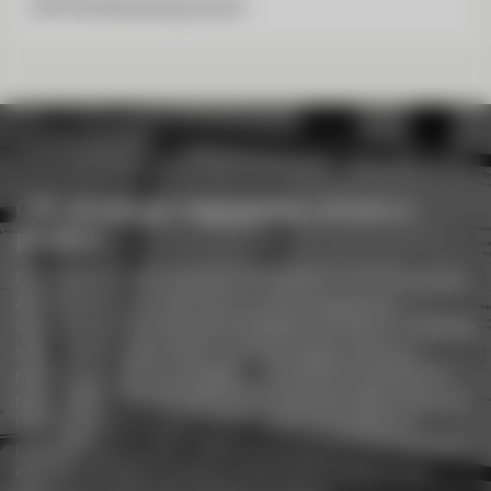
SIX Multibanking Launch
CIC eLounge: ingegnoso, sicuro e
pratico
Potenziate la vostra operatività finanziaria con CIC eLounge.
Accedete ai vostri conti in modo sicuro, eseguite le
transazioni efficientemente e ottenete informazioni complete
sulle vostre finanze, tutto in un unico luogo. La nostra
piattaforma offre una navigazione intuitiva e un’assistenza
personalizzata per garantirvi un uso agevole delle funzioni di
banking, su misura delle vostre esigenze. Per gestire il
patrimonio personale o monitorare le finanze aziendali, CIC
eLounge offre gli strumenti e la flessibilità necessari per