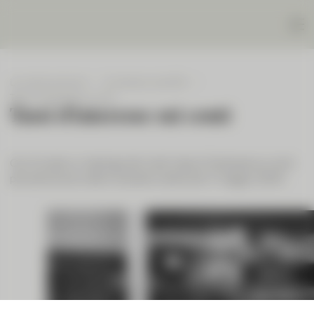
Le nostre soluzioni
Condizioni e tariffe
Tassi d’interesse sui conti
Tassi d’interesse sui conti
Qui trovate un riepilogo dei nostri tassi d’interesse sui conti
per persone private e imprese (valido dal 1° maggio 2025).