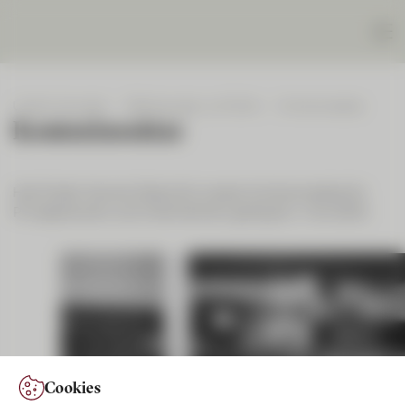
Unsere Lösungen
Bedingungen und Tarife
Kontozinssätze
Kontozinssätze
Hier finden Sie eine Übersicht unserer Kontozinssätze für
Privatpersonen und Unternehmen (gültig ab 1. Mai 2025).
Cookies