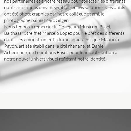
nos partenaires et à notre réseau pour collecter les différents
outils artistiques devant symboliser nos solutions. Ces outils
ont été photographiés par notre collègue et ami, le
photographe bâlois Marc Gilgen.
Nous tenons à remercier le Collegium Musicum Basel,
Balthasar Streiff et Marcelo López pour le prêt des différents
outils liés aux instruments de musique, ainsi que Mauricio
Pavón, artiste établi dans la cité rhénane, et Daniel
Achermann, de Lehmhuus Basel, pour leur contribution à
notre nouvel univers visuel reflétant notre identité.