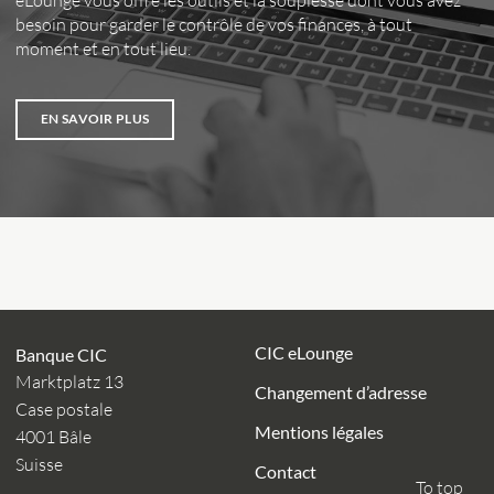
besoin pour garder le contrôle de vos finances, à tout
moment et en tout lieu.
EN SAVOIR PLUS
CIC eLounge
Banque CIC
Marktplatz 13
Changement d’adresse
Case postale
Mentions légales
4001 Bâle
Suisse
Contact
To top