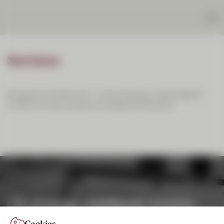
Services
En ligne ou en personne – nos services pour davantage de
confort en ce qui concerne vos besoins financiers.
CIC eLounge : intelligent, sécurisé,
simple à utiliser.
Cookies