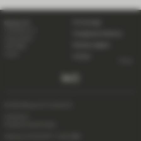
CIC eLounge
Banque CIC
Marktplatz 13
Changement d’adresse
Case postale
Mentions légales
4001 Bâle
Suisse
Contact
To top
© 2026 Banque CIC (Suisse) SA
Impressum
Protection des données
Clearing : 8710
SWIFT : CIALCHBB