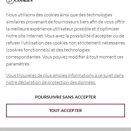
Optimisez vos finances avec CIC eLounge. Accédez à vos
comptes en toute sécurité, effectuez des transactions avec
Nous utilisons des cookies ainsi que des technologies
efficacité et bénéficiez d’une vue d’ensemble complète de vos
similaires provenant de fournisseurs tiers afin de vous offrir
finances – le tout en un seul endroit. Notre plateforme offre
la meilleure expérience utilisateur possible et d’optimiser
une navigation conviviale et une assistance personnalisée
notre site Internet. Vous avez la possibilité d’accepter ou de
pour vous garantir une expérience bancaire optimale,
refuser l’utilisation des cookies non strictement nécessaires
adaptée à vos besoins. Qu’il s’agisse de gérer votre
(cookies fonctionnels) et des technologies
patrimoine personnel ou les finances de votre entreprise, CIC
correspondantes. Vous pouvez modifier à tout moment ces
eLounge vous offre les outils et la souplesse dont vous avez
paramètres.
besoin pour garder le contrôle de vos finances, à tout
moment et en tout lieu.
Vous trouverez de plus amples informations à ce sujet dans
notre déclaration de protection des données.
EN SAVOIR PLUS
POURSUIVRE SANS ACCEPTER
TOUT ACCEPTER