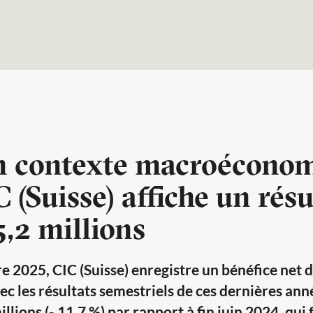
n contexte macroécono
 (Suisse) affiche un résu
,2 millions
 2025, CIC (Suisse) enregistre un bénéfice net 
vec les résultats semestriels de ces dernières an
llions (- 11,7 %) par rapport à fin juin 2024, qui