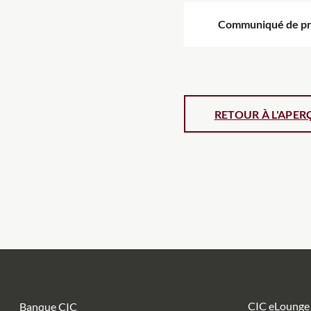
Communiqué de pr
CIC eLounge
Banque CIC