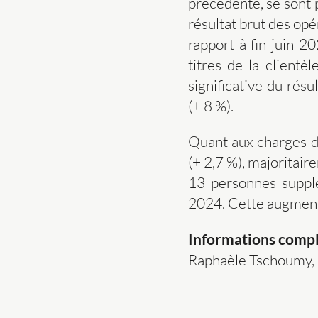
précédente, se sont 
résultat brut des opé
rapport à fin juin 2
titres de la clientè
significative du rés
(+ 8 %).
Quant aux charges d’
(+ 2,7 %), majoritair
13 personnes supplé
2024. Cette augment
Informations comp
Raphaèle Tschoumy, 