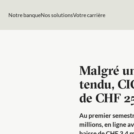
Notre banque
Nos solutions
Votre carrière
Malgré u
tendu, CIC
de CHF 25
Au premier semestre
millions, en ligne a
baisse de CHF 3,4 mi