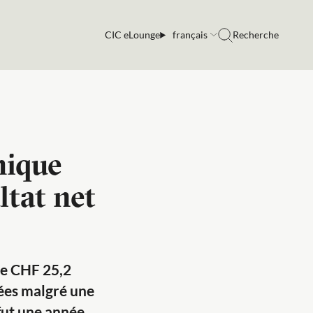
CIC eLounge
français
Recherche
mique
ltat net
de CHF 25,2
nées malgré une
 fut une année