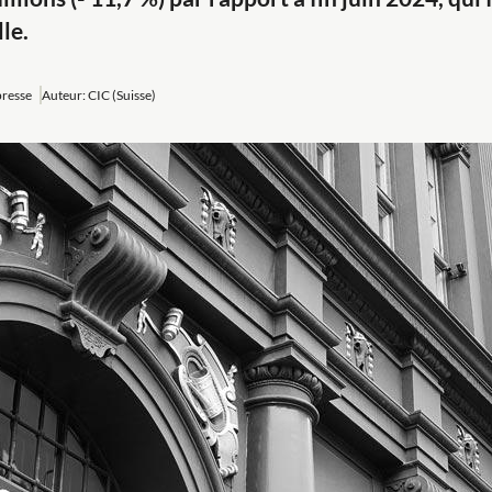
le.
resse
Auteur: CIC (Suisse)