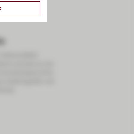
R
s
 Notre bulletin
ons concises sur les
rs économiques et les
qui veulent garder une
temps.