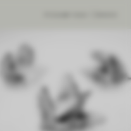
CIC eLounge
français
Recherche