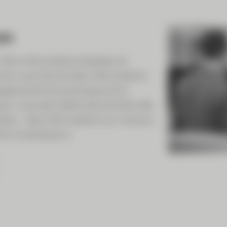
es
. Des informations étayées et
ves vous fournit des informations
loppements économiques et la
our vous permettre de prendre des
irées – des informations sur mesure
es investisseurs.