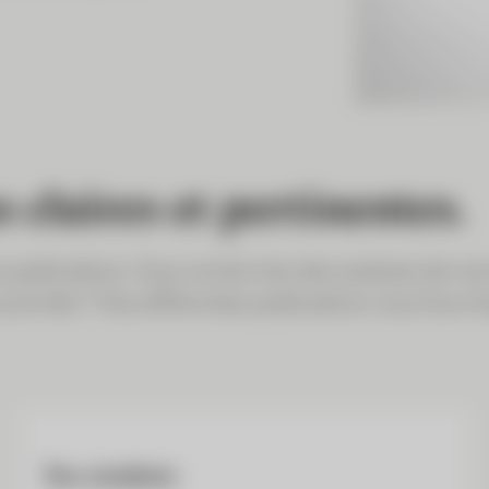
 claires et pertinentes.
s publications. Vous recherchez des analyses de mar
activités ? Nos différentes publications vous fourni
Nos résultats