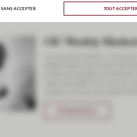
 SANS ACCEPTER
TOUT ACCEPTE
CIC Weekly Market
Les marchés évoluent – nous aussi.
hebdomadaire fournit des informati
tendances actuelles, les indicateu
sujets d’actualité. Pour tous ceux 
longueur d’avance sans perdre de 
EN SAVOIR PLUS