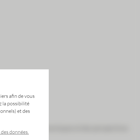
iers afin de vous
 la possibilité
ionnels) et des
éveloppements économiques et des perspectives
n des données.