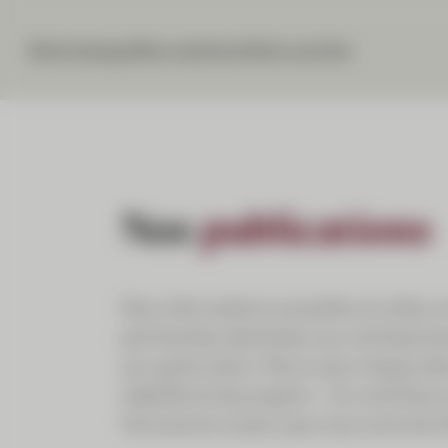
Notre banque
Nos solutions
Votre carrière
Nos
publications
Des informations actuelles et utiles,
pertinentes destinées aux entreprene
aux particuliers. Parce que chaque déc
stabilité et de progrès – et contribu
l’économie suisse, que nous sommes fi