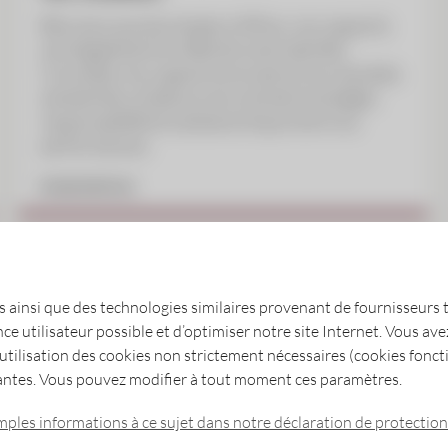
Bien plus que de simples chiffres, nos rapports
sont également le reflet de notre identité.
Consultez nos rapports annuels et nos résultats
semestriels, et découvrez comment stratégie,
responsabilité et substance façonnent nos
performances.
EN SAVOIR PLUS
s ainsi que des technologies similaires provenant de fournisseurs t
nce utilisateur possible et d’optimiser notre site Internet. Vous avez
’utilisation des cookies non strictement nécessaires (cookies fonct
ntes. Vous pouvez modifier à tout moment ces paramètres.
es vous informent des tendances du marché, des d
mples informations à ce sujet dans notre déclaration de protectio
rs qui ont besoin d’informations de qualité.