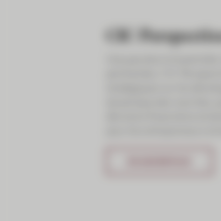
CIC Perspectiv
Une parution trimestrielle
pertinentes. CIC Perspecti
stratégiques sur les déve
dynamique des marchés, p
décisions financières écla
pour les entrepreneurs et l
EN SAVOIR PLUS