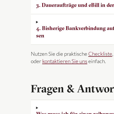
3. Dau­er­auf­trä­ge und eBill in d
4. Bis­he­ri­ge Bank­ver­bin­dung a
sen
Nutzen Sie die praktische
Checkliste
oder
kontaktieren Sie uns
einfach.
Fragen & Antwor
Was muss ich für einen reibung