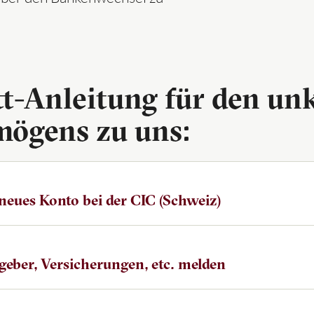
itt-Anleitung für den un
mögens zu uns:
r neues Konto bei der CIC (Schweiz)
e­ber, Ver­si­che­run­gen, etc. mel­den