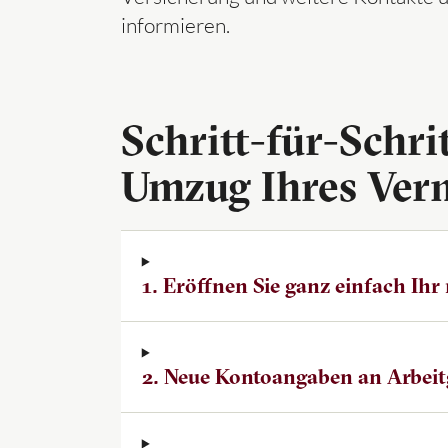
informieren.
Schritt-für-Schr
Umzug Ihres Ver
1. Er­öff­nen Sie ganz einfach Ih
2. Neue Kon­to­an­ga­ben an Ar­beit­g