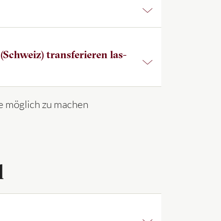
Schweiz) trans­fe­rie­ren las­
wie möglich zu machen
l