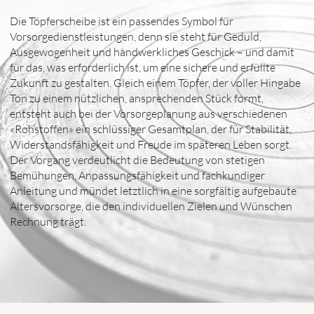
Die Töpferscheibe ist ein passendes Symbol für
Vorsorgedienstleistungen, denn sie steht für Geduld,
Ausgewogenheit und handwerkliches Geschick – und damit
für das, was erforderlich ist, um eine sichere und erfüllte
Zukunft zu gestalten. Gleich einem Töpfer, der voller Hingabe
Ton zu einem nützlichen, ansprechenden Stück formt,
entsteht auch bei der Vorsorgeplanung aus verschiedenen
«Rohstoffen» ein schlüssiger Gesamtplan, der für Stabilität,
Widerstandsfähigkeit und Freude im späteren Leben sorgt.
Der Vorgang verdeutlicht die Bedeutung von stetigen
Bemühungen, Anpassungsfähigkeit und fachkundiger
Anleitung und mündet letztlich in eine sorgfältig aufgebaute
Altersvorsorge, die den individuellen Zielen und Wünschen
Rechnung trägt.