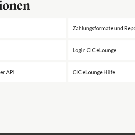
ionen
Zahlungsformate und Rep
Login CIC eLounge
er API
CIC eLounge Hilfe