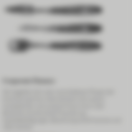
Corporate Finance
Wir begleiten Sie in den verschiedenen Phasen der
Entwicklung Ihres Unternehmens mit unseren
Kompetenzen und unserem Know-how in den
Bereichen strukturierte Finanzierung,
Kapitalbeteiligungen, Bewertung sowie Fusionen und
Übernahmen.