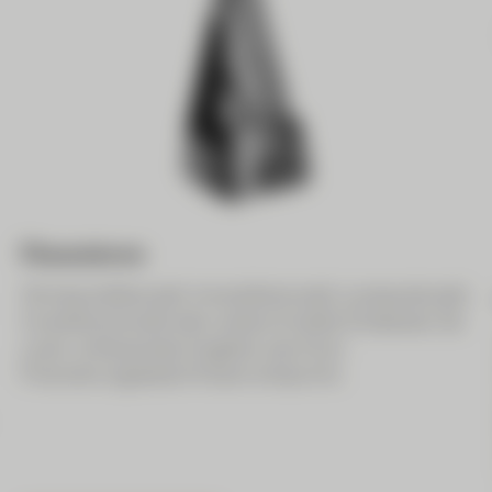
Finanzieren
Ob Geschäftskredit, Immobilienkredit, Lombardkredit,
Investitionskredit oder andere Kredite: Entdecken Sie
unser umfassendes Angebot, das Ihren
Finanzierungsbedürfnissen entspricht.