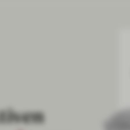
ives
tiven