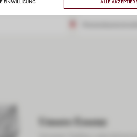
E EINWILLIGUNG
ALLE AKZEPTIER
Kontokorrent
Pensionskassenverwal
Unsere Essenz
Schweizer Tradition, unternehmeris