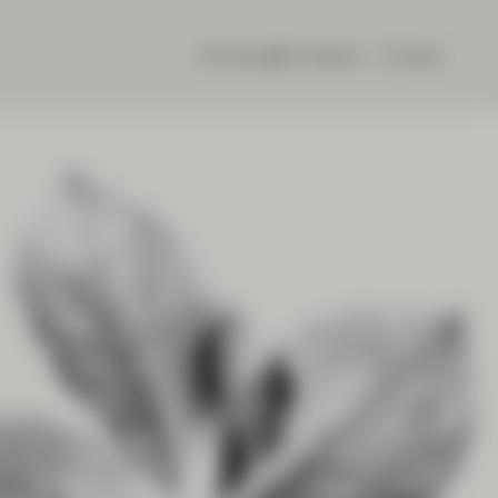
CIC eLounge
Deutsch
Suche