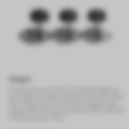
Anlagen
Ihre Bedürfnisse und Ihre Zukunftspläne haben bei
der Anlage Ihrer Gelder absolute Priorität. Wir bieten
Ihnen umfassende und innovative Anlagelösungen –
zugeschnitten auf Ihre persönliche Situation oder Ihre
unternehmerischen Pläne.