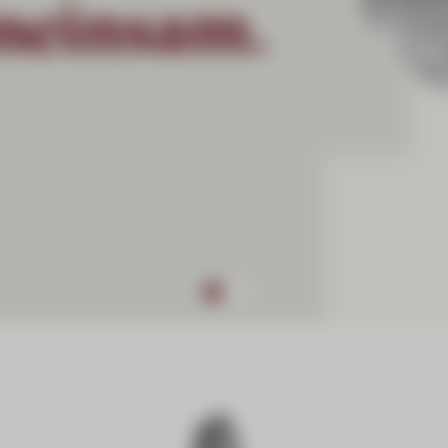
einsam.
rspectives bietet strategische
ktdynamiken und die Kräfte, die
.