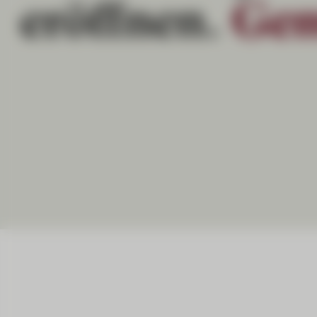
eröffnen.
Gem
Vierteljährlich. Ausführlich. Durchdacht. CIC Pe
Einblicke in wirtschaftliche Entwicklungen, Mar
langfristige Finanzentscheidungen beeinflussen
JETZT LESEN