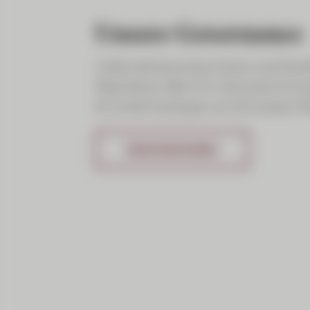
Unsere Governance
Unternehmerische Vision und Verpf
Wachstum: Bei CIC (Schweiz) ist Le
Es ist die Synergie von Schweizer
MEHR ERFAHREN