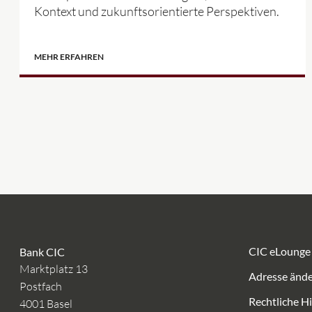
Kontext und zukunftsorientierte Perspektiven.
MEHR ERFAHREN
CIC eLounge
Bank CIC
Marktplatz 13
Adresse änd
Postfach
Rechtliche H
4001 Basel