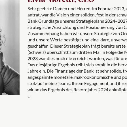
Sehr geehrte Damen und Herren, im Februar 2023, a
antrat, war die Vision einer soliden, fest in der sc
Bank Grundlage unseres Strategieplans 2024–2027.
strategische Ausrichtung und Positionierung von CI
Zusammenhang haben wir unsere Strategie von Grun
und unsere Werte bestätigt und eine klare, unverw
geschaffen. Dieser Strategieplan trägt bereits erst
(Schweiz) überschritt zum dritten Mal in Folge die
2023 war dies noch nie erreicht worden, was für unse
Das diesjährige Ergebnis reiht sich somit in die her
Jahre ein. Die Finanzlage der Bank ist sehr solide, 
angespannte monetäre, makroökonomische und polit
stolz auf meine Teams: Ihrem Engagement und ihrer
wir an das Ergebnis des Rekordjahrs 2024 anknüpfe