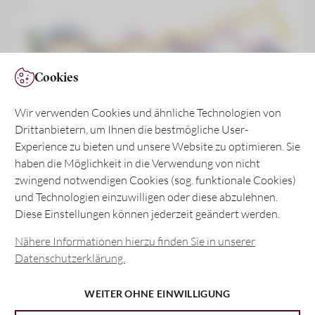
Cookies
Wir verwenden Cookies und ähnliche Technologien von
Drittanbietern, um Ihnen die bestmögliche User-
Experience zu bieten und unsere Website zu optimieren. Sie
haben die Möglichkeit in die Verwendung von nicht
zwingend notwendigen Cookies (sog. funktionale Cookies)
Aktien Europa
und Technologien einzuwilligen oder diese abzulehnen.
Diese Einstellungen können jederzeit geändert werden.
Die Europäische Zentralbank (EZB) hat auf den
Inflationsanstieg reagiert und den Leitzins um 0,25
Nähere Informationen hierzu finden Sie in unserer
Prozentpunkte erhöht. Die Inflationsprognose wurde für
Datenschutzerklärung.
dieses Jahr von 2,6 % auf 3 % angehoben und die
Wachstumsprognose auf 0,8 % gesenkt. Die Bilanzen der
WEITER OHNE EINWILLIGUNG
privaten Haushalte sind solide, sodass der Konsum der
wichtigste Wachstumstreiber bleibt. Investitionen in neue